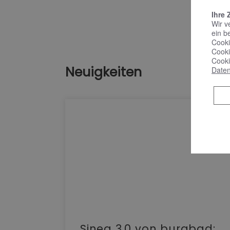
Ihre 
Wir v
ein b
Cooki
Cooki
Cooki
Neuigkeiten
Daten
e |
Sinea 3.0 von burgbad: