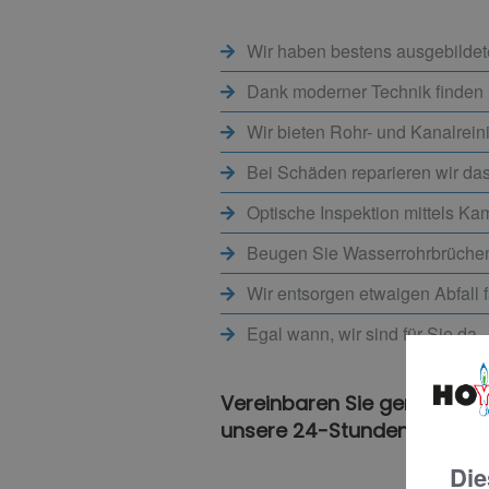
Wir haben bestens ausgebildete
Dank moderner Technik finden 
Wir bieten Rohr- und Kanalrein
Bei Schäden reparieren wir das 
Optische Inspektion mittels K
Beugen Sie Wasserrohrbrüchen 
Wir entsorgen etwaigen Abfall f
Egal wann, wir sind für Sie da 
Vereinbaren Sie gerne einen
unsere 24-Stunden-Notfallh
Die