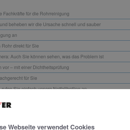
 Fachkräfte für die Rohrreinigung
und beheben wir die Ursache schnell und sauber
igung an
Rohr direkt für Sie
amera: Auch Sie können sehen, was das Problem ist
vor – mit einer Dichtheitsprüfung
achgerecht für Sie
– rufen Sie einfach unsere Notfallhotline an
 unverbindlichen Beratungstermin. Bei Notfällen zö
otline anzurufen.
se Webseite verwendet Cookies