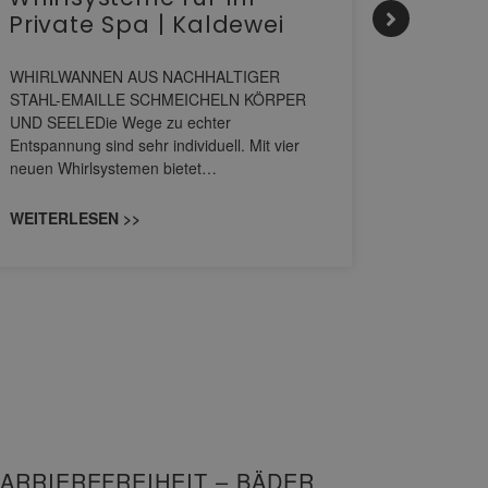
Private Spa | Kaldewei
alltä
HANS
WHIRLWANNEN AUS NACHHALTIGER
STAHL-EMAILLE SCHMEICHELN KÖRPER
Stil für 
UND SEELEDie Wege zu echter
HANSAGENE
Entspannung sind sehr individuell. Mit vier
von Wascht
neuen Whirlsystemen bietet…
unterschi
konzipiert
WEITERLESEN >>
WEITERL
ARRIEREFREIHEIT – BÄDER