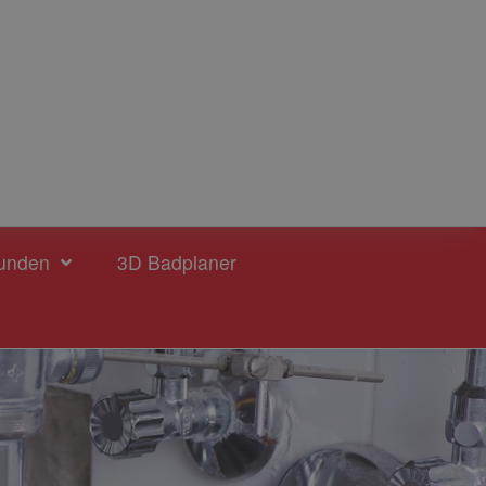
unden
3D Badplaner