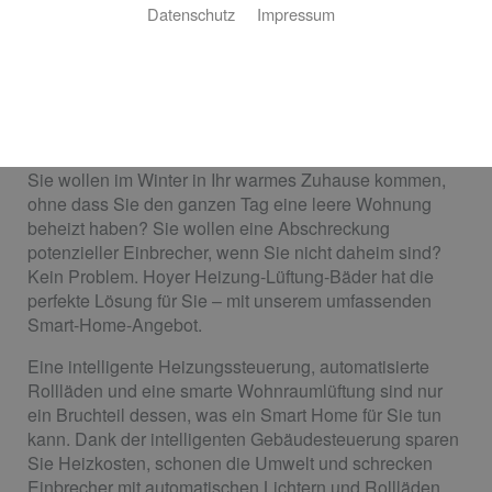
Datenschutz
Impressum
Ihr intelligentes Zuhause
Wohlfühlfaktor Smart Home
Sie wollen im Winter in Ihr warmes Zuhause kommen,
ohne dass Sie den ganzen Tag eine leere Wohnung
beheizt haben? Sie wollen eine Abschreckung
potenzieller Einbrecher, wenn Sie nicht daheim sind?
Kein Problem. Hoyer Heizung-Lüftung-Bäder hat die
perfekte Lösung für Sie – mit unserem umfassenden
Smart-Home-Angebot.
Eine intelligente Heizungssteuerung, automatisierte
Rollläden und eine smarte Wohnraumlüftung sind nur
ein Bruchteil dessen, was ein Smart Home für Sie tun
kann. Dank der intelligenten Gebäudesteuerung sparen
Sie Heizkosten, schonen die Umwelt und schrecken
Einbrecher mit automatischen Lichtern und Rollläden